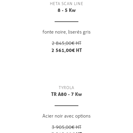
HETA SCAN LINE
8 - 5 Kw
fonte noire, liserés gris
2 845,00€ HT
2 561,00€ HT
TYROLA
TR A80 - 7 Kw
Acier noir avec options
3 905,00€ HT