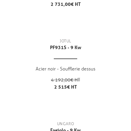
2 731,00€ HT
JOTUL
PF931S - 9 Kw
Acier noir - Soufflerie dessus
4 192,00€ HT
2 515€ HT
UNGARO
Fagiolo - 9 Kw